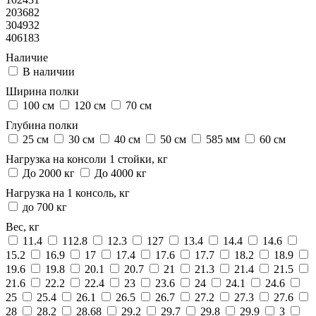
203682
304932
406183
Наличие
В наличии
Ширина полки
100 см
120 см
70 см
Глубина полки
25 см
30 см
40 см
50 см
585 мм
60 см
Нагрузка на консоли 1 стойки, кг
До 2000 кг
До 4000 кг
Нагрузка на 1 консоль, кг
до 700 кг
Вес, кг
11.4
112.8
12.3
127
13.4
14.4
14.6
15.2
16.9
17
17.4
17.6
17.7
18.2
18.9
19.6
19.8
20.1
20.7
21
21.3
21.4
21.5
21.6
22.2
22.4
23
23.6
24
24.1
24.6
25
25.4
26.1
26.5
26.7
27.2
27.3
27.6
28
28.2
28.68
29.2
29.7
29.8
29.9
3