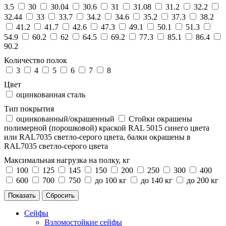
3.5
30
30.04
30.6
31
31.08
31.2
32.2
32.44
33
33.7
34.2
34.6
35.2
37.3
38.2
41.2
41.7
42.6
47.3
49.1
50.1
51.3
54.9
60.2
62
64.5
69.2
77.3
85.1
86.4
90.2
Количество полок
3
4
5
6
7
8
Цвет
оцинкованная сталь
Тип покрытия
оцинкованный/окрашенный
Стойки окрашены
полимерной (порошковой) краской RAL 5015 синего цвета
или RAL7035 светло-серого цвета, балки окрашены в
RAL7035 светло-серого цвета
Максимальная нагрузка на полку, кг
100
125
145
150
200
250
300
400
600
700
750
до 100 кг
до 140 кг
до 200 кг
Сейфы
Взломостойкие сейфы