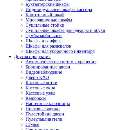
Бухгалтерские шкафы
Индивидуальные шкафы кассира
Картотечный шкаф
Многоящичные шкафы
Сушильные стойки
Сушильные шкафы для одежды и обуви
Тумбы мобильные
Шкафы для офиса
Шкафы для раздевалок
Шкафы для уборочного инвентаря
Другая продукция
Автоматические системы хранения
Бронированные двери
Видеонаблюдение
Двери КХО
Кассовые лотки
Кассовые окна
Кассовые узлы
Кэшбоксы
Настенные ключницы
Почтовые ящики
Пулестойкие двери
Пулеулавливатели
Стулья
Счетчики купюр