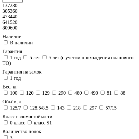
137280
305360
473440
641520
809600
Наличие
В наличии
Гарантия
1 год
5 лет
5 лет (с учетом прохождения планового
ТО)
Гарантия на замок
1 год
Вес, кг
100
120
129
290
480
490
81
88
Объём, л
125/7
128.5/8.5
143
218
297
57/15
Класс взломостойкости
0 класс
класс S1
Количество полок
3