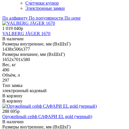
Счетчики купюр
Электронные замки
По алфавиту
По популярности
По цене
1 019 040р
VALBERG JÄGER 1670
В наличии
Размеры внутренние, мм (ВхШхГ)
1438x506x377
Размеры внешние, мм (ВхШхГ)
1652x701x580
Вес, кг
490
Объём, л
297
Тип замка
электронный кодовый
В корзину
В корзину
288 695р
Оружейный сейф САФАРИ EL gold (черный)
В наличии
Размеры внутренние, мм (ВхШхГ)