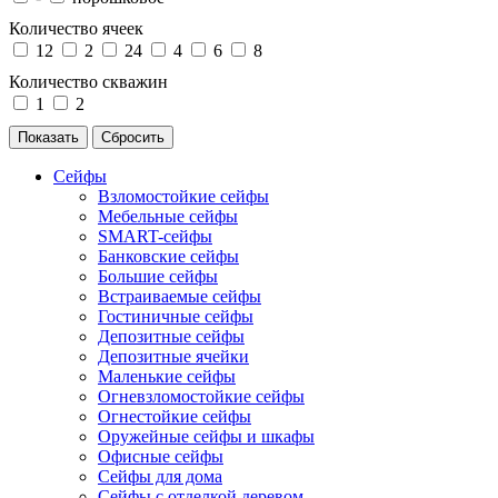
Количество ячеек
12
2
24
4
6
8
Количество скважин
1
2
Сейфы
Взломостойкие сейфы
Мебельные сейфы
SMART-сейфы
Банковские сейфы
Большие сейфы
Встраиваемые сейфы
Гостиничные сейфы
Депозитные сейфы
Депозитные ячейки
Маленькие сейфы
Огневзломостойкие сейфы
Огнестойкие сейфы
Оружейные сейфы и шкафы
Офисные сейфы
Сейфы для дома
Сейфы с отделкой деревом