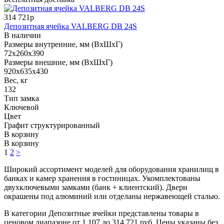
314 721р
Депозитная ячейка VALBERG DB 24S
В наличии
Размеры внутренние, мм (ВхШхГ)
72x260x390
Размеры внешние, мм (ВхШхГ)
920x635x430
Вес, кг
132
Тип замка
Ключевой
Цвет
Графит структурированный
В корзину
В корзину
1
2
>
Широкий ассортимент моделей для оборудования хранилищ в
банках и камер хранения в гостиницах. Укомплектованы
двухключевыми замками (банк + клиентский). Двери
окрашены под алюминий или отделаны нержавеющей сталью.
В категории Депозитные ячейки представлены товары в
ценовом диапазоне от 1 107 до 314 721 руб. Цены указаны без